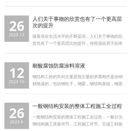
材料不同，一般的房子我们知道是用混转结构，现
在楼房都是框架结构，比较牢固。但是别墅由于楼
层较低，一般是使用不了框...
人们关于事物的欣赏也有了一个更高层
26
次的提升
2023-12
随着现在生活水平的不断提高，人们关于事物的欣
赏也有了一个更高层次的提升，传统混砖房子的单
一外观形象现已不再是现在所追求的房子外观款
With the continuous improvement o...
耐酸腐蚀防腐涂料溶液
12
钢结构工程的车间主要是指主要的承重构件是由钢
2023-10
材组成的，包括钢柱子，钢梁，钢结构基础，钢屋
架，钢屋盖等。总结发现，车间钢结构腐蚀是指车
间内有腐蚀性气体、潮气或是介质纯在，金属与环
境间的物理和化学相互作用...
一般钢结构安装的整体工程施工全过程
26
一般钢结构安装的整体工程施工全过程，一般分为
2023-9
钢结构施工准备环节、工程施工环节、完成工程验
收环节三大块。我们来讲一下关于钢结构工程究竟