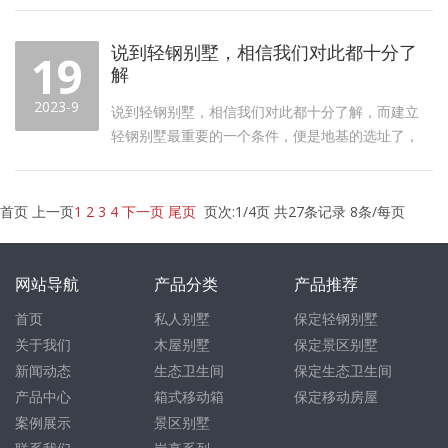
需要多久搭建完成呢？ The overall constructi...
说到轻钢别墅，相信我们对此都十分了
19
解
2023-9
说到轻钢别墅，相信我们对此都十分了解，而建立
轻钢别墅最重要的一个条件，便是地基的选址了，
自建房的地基选址是尤为重要的，那么你知道轻
When it comes to light steel vill...
首页 上一页
1
2
3
4
下一页
尾页
页次:1/4页 共27条记录 8条/每页
网站导航
产品分类
产品推荐
首页
私人别墅
保定轻钢别墅
关于我们
木屋别墅
保定景区别墅
新闻动态
生态卫生间
保定生态卫生间
产品中心
箱式移动箱
保定移动房屋
案例展示
景区别墅