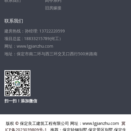
联系我们
岗亭系列
旧房嫁接
联系我们
建房热线：孙经理: 13722220599
项目总监 : 18833215789(何工）
网址：www.lgjianzhu.com
地址：保定市南二环与西三环交叉口西行500米路南
扫一扫！添加微信
版权
©
保定良工建筑工程有限公司 网址：www.lgjianzhu.com
冀
ICP备2023039809号-1
推荐：保定轻钢别墅,保定景区别墅,保定生