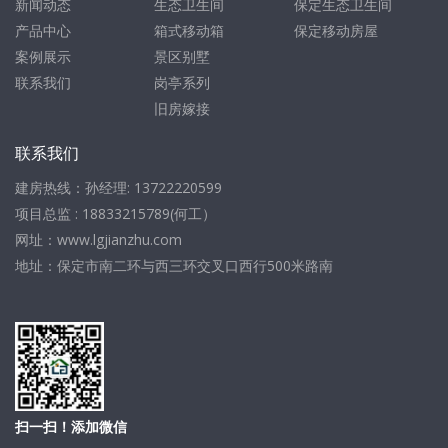
新闻动态
生态卫生间
保定生态卫生间
产品中心
箱式移动箱
保定移动房屋
案例展示
景区别墅
联系我们
岗亭系列
旧房嫁接
联系我们
建房热线：孙经理: 13722220599
项目总监 : 18833215789(何工）
网址：www.lgjianzhu.com
地址：保定市南二环与西三环交叉口西行500米路南
扫一扫！添加微信