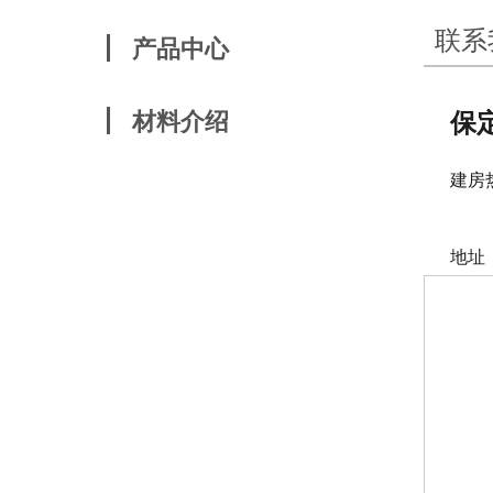
联系
产品中心
新农村一层别墅
材料介绍
保定
新农村二层别墅
石膏板
建房热线
新农村三层别墅
何经理
屋顶沥青瓦片系列
地址：
木屋别墅
水泥板
生态卫生间
PVC外墙挂板系列
箱式移动房
挤塑板
景区别墅
OSB板
岗亭系列